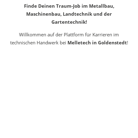
Finde Deinen Traum-Job im Metallbau,
Maschinenbau, Landtechnik und der
Gartentechnik!
Willkommen auf der Plattform für Karrieren im
technischen Handwerk bei
Melletech in Goldenstedt
!
Ob Metallbau, Maschinenbau, Landtechnik oder
Gartentechnik – hier findest Du aktuelle Stellenangebote
und kurze Infos zu den Berufen.
Wir suchen Dich!